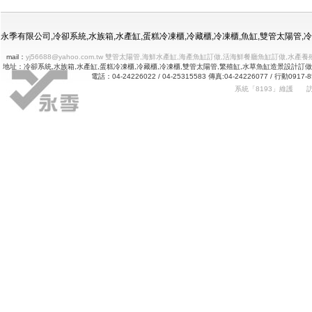
冷凍冷藏水族使用年限
永季有限公司,冷卻系統,水族箱,水產缸,蛋糕冷凍櫃,冷藏櫃,冷凍櫃,魚缸,雙管太陽管
mail：
yj56688@yahoo.com.tw 雙管太陽管,海鮮水產缸,海產魚缸訂做,活海鮮餐廳魚缸訂做
地址：冷卻系統,水族箱,水產缸,蛋糕冷凍櫃,冷藏櫃,冷凍櫃,雙管太陽管,繁殖缸,水草魚缸造景設計訂
電話：04-24226022 / 04-25315583 傳真:04-24226077 
系統「8193」維護
Betway
詠㻑冷卻有限公司｜冰箱維修｜玻璃展示冰箱｜不銹鋼冷凍冷藏