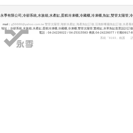
冷凍冷藏水族使用年限
永季有限公司,冷卻系統,水族箱,水產缸,蛋糕冷凍櫃,冷藏櫃,冷凍櫃,魚缸,雙管太陽管
mail：
yj56688@yahoo.com.tw 雙管太陽管,海鮮水產缸,海產魚缸訂做,活海鮮餐廳魚缸訂做
地址：冷卻系統,水族箱,水產缸,蛋糕冷凍櫃,冷藏櫃,冷凍櫃,雙管太陽管,繁殖缸,水草魚缸造景設計訂
電話：04-24226022 / 04-25315583 傳真:04-24226077 
系統「8193」維護
Betway
詠㻑冷卻有限公司｜冰箱維修｜玻璃展示冰箱｜不銹鋼冷凍冷藏冰箱｜