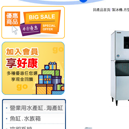
回產品首頁
/
製冰機-月