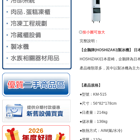
◎
按小圖可放大
完整說明：
【企鵝牌(HOSHIZAKI)製冰機】 
HOSHIZAKI日本星崎，企鵝牌為
產品種類眾多，其中以製冰機為主力
【產品規格】
●型號：KM-515
●尺寸：56*82*178cm
●日產量：214kg
●儲冰量：136kg
2026
●散熱方式：A/W(氣/水冷)
●電壓：110v