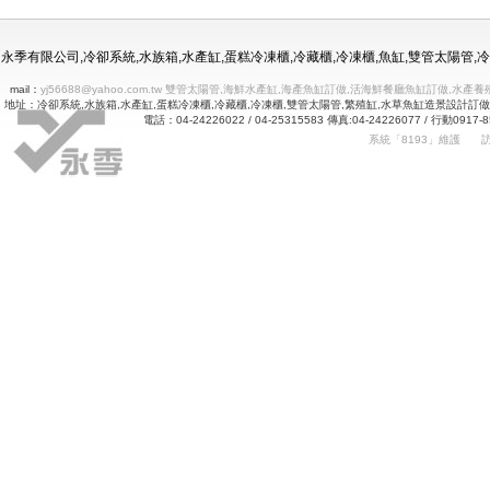
冷凍冷藏水族使用年限
永季有限公司,冷卻系統,水族箱,水產缸,蛋糕冷凍櫃,冷藏櫃,冷凍櫃,魚缸,雙管太陽管
mail：
yj56688@yahoo.com.tw 雙管太陽管,海鮮水產缸,海產魚缸訂做,活海鮮餐廳魚缸訂做
地址：冷卻系統,水族箱,水產缸,蛋糕冷凍櫃,冷藏櫃,冷凍櫃,雙管太陽管,繁殖缸,水草魚缸造景設計訂
電話：04-24226022 / 04-25315583 傳真:04-24226077 
系統「8193」維護
Betway
詠㻑冷卻有限公司｜冰箱維修｜玻璃展示冰箱｜不銹鋼冷凍冷藏冰箱｜