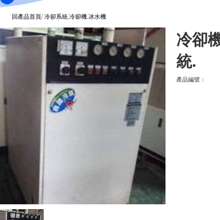
回產品首頁
/
冷卻系統.冷卻機.冰水機
冷卻機
統.
產品編號：