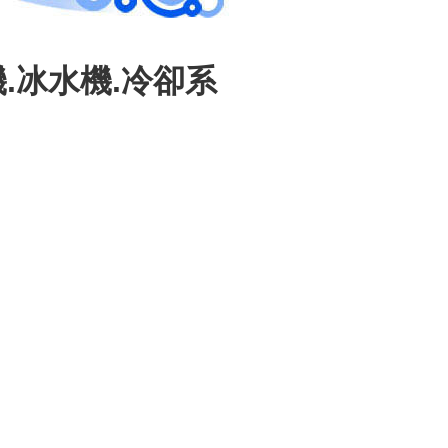
.冰水機.冷卻系