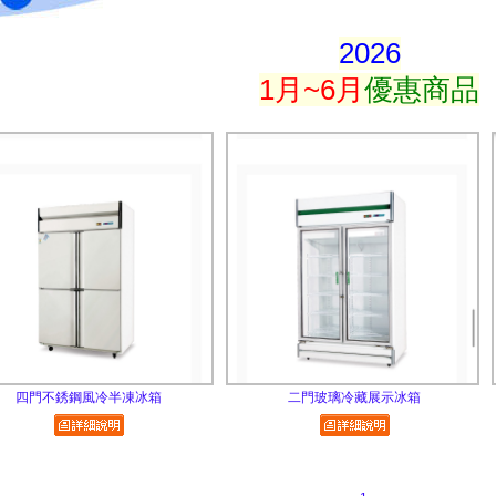
2026
1月~6月
優惠商品
四門不銹鋼風冷半凍冰箱
二門玻璃冷藏展示冰箱